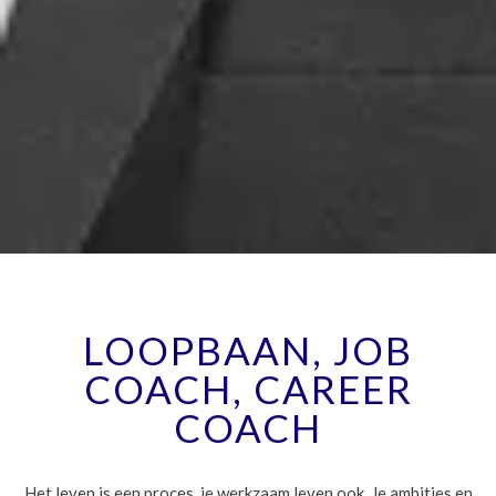
LOOPBAAN, JOB
COACH, CAREER
COACH
Het leven is een proces, je werkzaam leven ook. Je ambities en