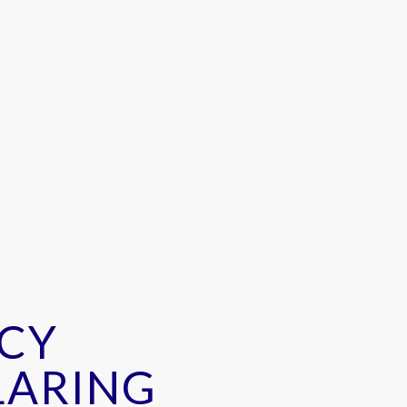
ACY
LARING