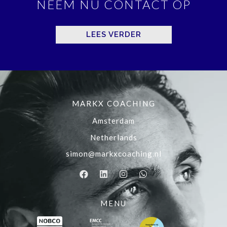
NEEM NU CONTACT OP
LEES VERDER
MARKX COACHING
Amsterdam
Netherlands
simon@markxcoaching.nl
MENU