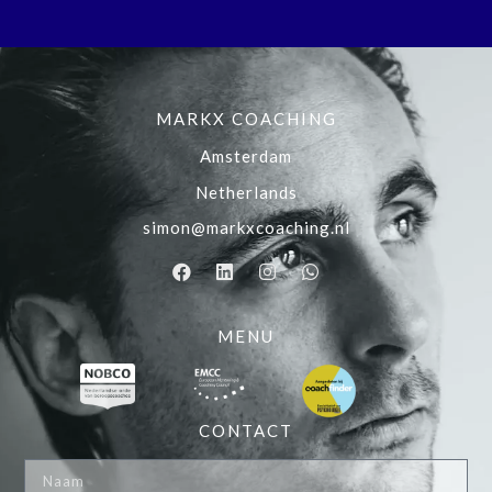
MARKX COACHING
Amsterdam
Netherlands
simon@markxcoaching.nl
MENU
CONTACT