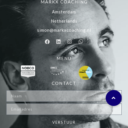
MARKX COACHING
Amsterdam
Netherlands
simon@markxcoaching.nl
MENU
CONTACT
VERSTUUR