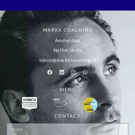
MARKX COACHING
Amsterdam
Netherlands
simon@markxcoaching.nl
MENU
CONTACT