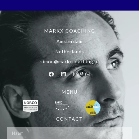
MARKX COACHING
Amsterdam
Netherlands
simon@markxcoaching.nl
MENU
CONTACT