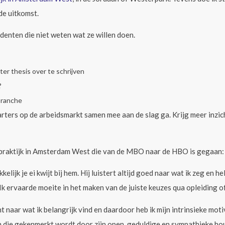
de uitkomst.
udenten die niet weten wat ze willen doen.
ter thesis over te schrijven
?
branche
arters op de arbeidsmarkt samen mee aan de slag ga. Krijg meer inzich
n praktijk in Amsterdam West die van de MBO naar de HBO is gegaan:
elijk je ei kwijt bij hem. Hij luistert altijd goed naar wat ik zeg en he
 Ik ervaarde moeite in het maken van de juiste keuzes qua opleiding o
t naar wat ik belangrijk vind en daardoor heb ik mijn intrinsieke moti
 die gekenmerkt wordt door zijn open, geduldige en sympathieke houd