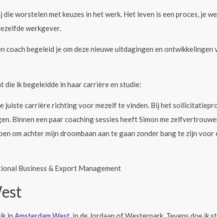
ij die worstelen met keuzes in het werk. Het leven is een proces, j
dezelfde werkgever.
en coach begeleid je om deze nieuwe uitdagingen en ontwikkelingen v
t die ik begeleidde in haar carrière en studie:
 juiste carrière richting voor mezelf te vinden. Bij het sollicitatiep
gen. Binnen een paar coaching sessies heeft Simon me zelfvertrouw
pen om achter mijn droombaan aan te gaan zonder bang te zijn voor e
ational Business & Export Management
est
tijk in Amsterdam West
, in de Jordaan of Westerpark. Tevens doe ik s