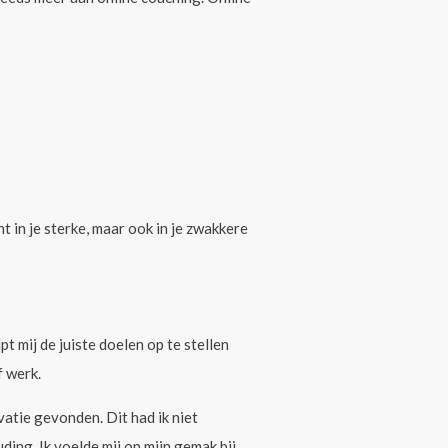
t in je sterke, maar ook in je zwakkere
lpt mij de juiste doelen op te stellen
f werk.
vatie gevonden. Dit had ik niet
ing. Ik voelde mij op mijn gemak bij