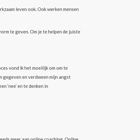
e werkzaam leven ook. Ook werken mensen
orm te geven. Om je te helpen de juiste
roces vond ik het moeilijk om om te
en gegeven en verdween mijn angst
en ‘nee’ en te denken in
teeds meer aan online coaching. Online