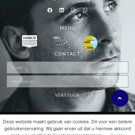
MENU
CONTACT
VERSTUUR
© 2024 MARKX COACHING
Deze website maakt gebruik van cookies. Dit voor een betere
gebruikerservaring. Wij gaan ervan uit dat u hiermee akkoord
PRIVACY POLICY