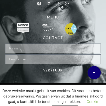
MENU
CONTACT
VERSTUUR
© 2024 MARKX COACHING
Deze website maakt gebruik van cookies. Dit voor een betere
gebruikerservaring. Wij gaan ervan uit dat u hiermee akkoord
PRIVACY POLICY
gaat, u kunt altijd de toestemming intrekken.
Cookie