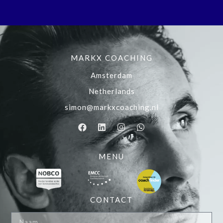
MARKX COACHING
Amsterdam
Netherlands
simon@markxcoaching.nl
MENU
CONTACT