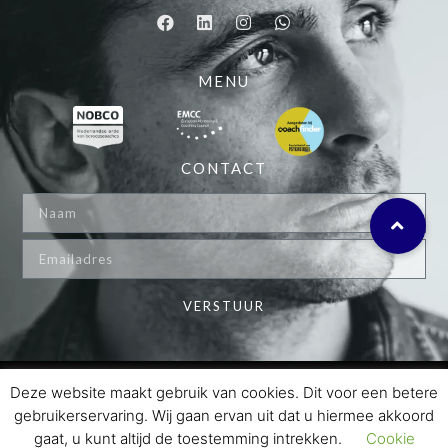
MENU
CONTACT
VERSTUUR
© 2024 MARKX COACHING
Deze website maakt gebruik van cookies. Dit voor een betere
gebruikerservaring. Wij gaan ervan uit dat u hiermee akkoord
PRIVACY POLICY
gaat, u kunt altijd de toestemming intrekken.
Cookie