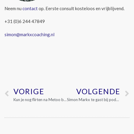
Neem nu
contact
op. Eerste consult kosteloos en vrijblijvend.
+31 (0)6 244 47849
simon@markxcoaching.nl
VORIGE
VOLGENDE
Kun je nog flirten na Metoo beweging?
Simon Markx te gast bij podcast ‘Taboe Brekers: Eerste date ongemakkelijkheden