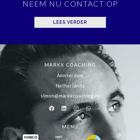
NEEM NU CONTACT OP
LEES VERDER
MARKX COACHING
Amsterdam
Netherlands
simon@markxcoaching.nl
MENU