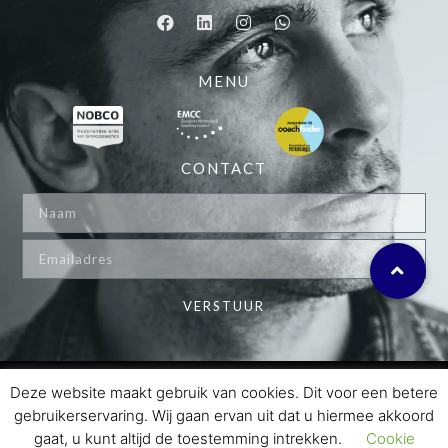
MENU
CONTACT
VERSTUUR
© 2024 MARKX COACHING
Deze website maakt gebruik van cookies. Dit voor een betere
gebruikerservaring. Wij gaan ervan uit dat u hiermee akkoord
PRIVACY POLICY
gaat, u kunt altijd de toestemming intrekken.
Cookie