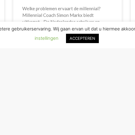
Welke problemen ervaart de millennial?
Millennial Coach Simon Markx biedt
uitkomst. De Nederlandse schrijver en
psycholoog Thijs Launspach schreef het boek
ere gebruikerservaring. Wij gaan ervan uit dat u hiermee akkoor
Werken met millennials. Onder
instellingen
ACCEPTEREN
LEES VERDER»
« Vorige
1
2
3
4
Volgende »
NEEM NU CONTACT OP
LEES VERDER
MENU
C