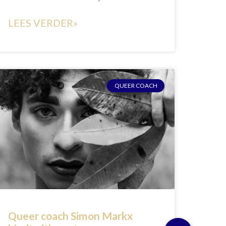
LEES VERDER»
QUEER COACH
Queer coach Simon Markx