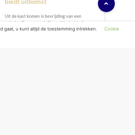
biedt uitkomst
Uit de kast komen is bevrijding van een
geheim. Queer coach Simon Markx biedt
d gaat, u kunt altijd de toestemming intrekken.
Cookie
uitkomst. 1 op de 5 jongeren die uit de kast
wil
LEES VERDER»
ONTACT