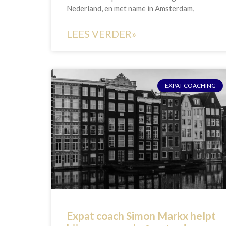
Nederland, en met name in Amsterdam,
LEES VERDER»
EXPAT COACHING
Expat coach Simon Markx helpt