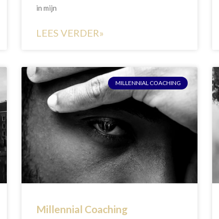
in mijn
LEES VERDER»
MILLENNIAL COACHING
Millennial Coaching