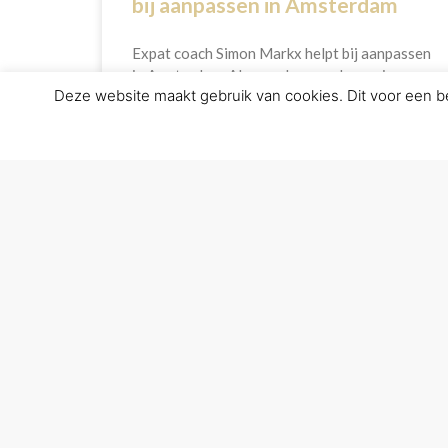
bij aanpassen in Amsterdam
Expat coach Simon Markx helpt bij aanpassen
in Amsterdam. Al meer dan een decennium
Deze website maakt gebruik van cookies. Dit voor een bet
help ik expats als coach. Mijn broer is
geëmigreerd naar New
LEES VERDER»
MARKX COACHING