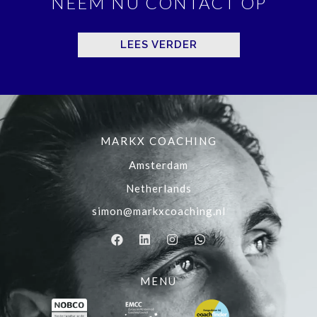
NEEM NU CONTACT OP
LEES VERDER
MARKX COACHING
Amsterdam
Netherlands
simon@markxcoaching.nl
MENU