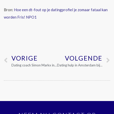
Bron:
Hoe een dt-fout op je datingprofiel je zomaar fataal kan
worden Fris! NPO1
VORIGE
VOLGENDE
Dating coach Simon Markx in De Telegraaf VROUW magazine
Dating hulp in Amsterdam bij Simon Markx