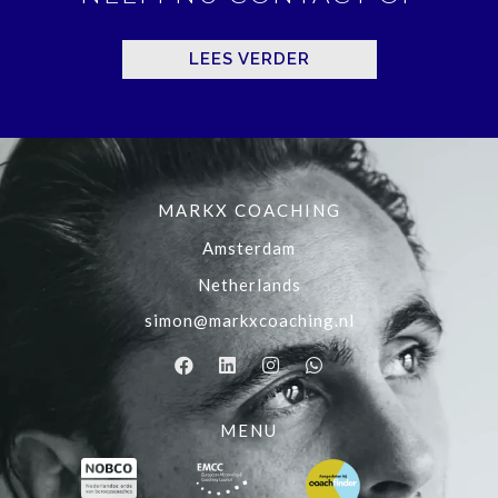
LEES VERDER
MARKX COACHING
Amsterdam
Netherlands
simon@markxcoaching.nl
MENU