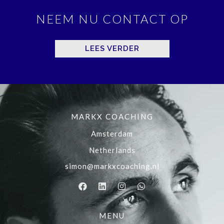
NEEM NU CONTACT OP
LEES VERDER
MARKX COACHING
Amsterdam
Netherlands
simon@markxcoaching.nl
MENU